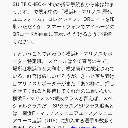
SUITE CHECK-INでの搭乗手続きから旅は始ま
ります。 で展示中の 「横浜F・マリノス 歴代
ユニフォーム」 コレクション。 QRコードを印
刷いただくか、スマートフォンでマイページの
QRコードが画面に表示いただけるようご準備
ください。
」ということでざわつく横浜F・マリノスサポ
ーター特定班。 スクールは全て直営のみで、
場所は横浜市と大和市、横須賀市に限定されて
いる。経営は厳しいだろうが、きっと落ち着け
ばマリノスサポーターがまた「あの様に」押し
寄せてくれると期待してくれたのに違いない。
横浜F・マリノスの選抜クラスと言えば、スペ
シャルクラスだ。 SPクラス／SPクラス追浜と
は、横浜F・マリノスジュニアユース／ジュニ
アユース追浜（U15）に加入する選手を数多く
輩出しているクラスです。
サッカー かっこい