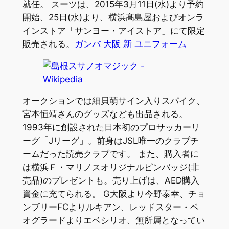
就任。 スーツは、2015年3月11日(水)より予約
開始、25日(水)より、横浜髙島屋およびオンラ
インストア「サンヨー・アイストア」にて限定
販売される。
ガンバ 大阪 新 ユニフォーム
オークションでは細貝萌サイン入りスパイク、
宮本恒靖さんのグッズなども出品される。
1993年に創設された日本初のプロサッカーリ
ーグ「Jリーグ」。前身はJSL唯一のクラブチ
ームだった読売クラブです。 また、購入者に
は横浜Ｆ・マリノスオリジナルピンバッジ(非
売品)のプレゼントも。売り上げは、AED購入
資金に充てられる。 G大阪より今野泰幸、チョ
ンブリーFCよりルキアン、レッドスター・ベ
オグラードよりエベシリオ、無所属となってい