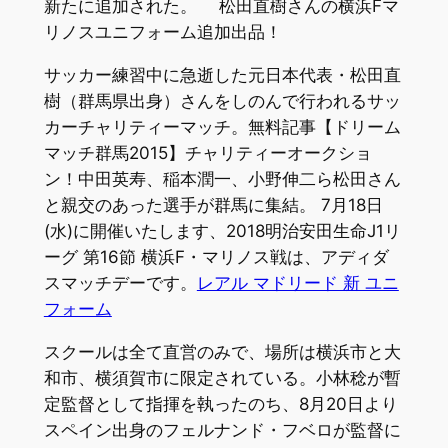
新たに追加された。 松田直樹さんの横浜Fマ
リノスユニフォーム追加出品！
サッカー練習中に急逝した元日本代表・松田直
樹（群馬県出身）さんをしのんで行われるサッ
カーチャリティーマッチ。無料記事【ドリーム
マッチ群馬2015】チャリティーオークショ
ン！中田英寿、稲本潤一、小野伸二ら松田さん
と親交のあった選手が群馬に集結。 7月18日
(水)に開催いたします、2018明治安田生命J1リ
ーグ 第16節 横浜F・マリノス戦は、アディダ
スマッチデーです。
レアル マドリード 新 ユニ
フォーム
スクールは全て直営のみで、場所は横浜市と大
和市、横須賀市に限定されている。小林稔が暫
定監督として指揮を執ったのち、8月20日より
スペイン出身のフェルナンド・フベロが監督に