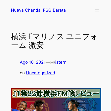
Saltar
Nueva Chandal PSG Barata
al
contenido
横浜 f マリノス ユニフォ
ーム 激安
Ago 16, 2021
—
istern
por
en
Uncategorized