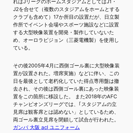
れはJリーグのホームスタジアムとしてはJ1・
J2を合せて（複数のスタジアムをホームとする
クラブも含めて）17か所目の設置だが、日立製
作所でイベント会場やスポーツ施設などに設置
する大型映像装置を開発・製作していないた
め、オーロラビジョン（三菱電機製）を使用し
ている。
その後2005年4月に西側ゴール裏に大型映像装
置が設置された。増席実施）などに伴い、この
日を最後として老朽化していた得点専用盤は撤
去され、その後は西側ゴール裏にあった映像装
置をこの箇所に移設した。 また2018年のAFC
チャンピオンズリーグでは、｢スタジアムの立
見席は観客席とは認めない」としているため、
両ゴール裏立見席を閉鎖して試合が行われた。
ガンバ 大阪 acl ユニフォーム