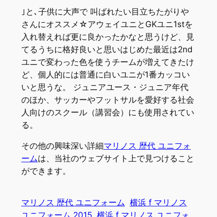
｣と､子供に大声で 叫ばれたい目立ちたがりや
さんにオススメ☆アウェイユニとGKユニ1stを
入れ替えれば更に良かったかなと思うけど、見
てるうちに格好良いと思いはじめた最近は2nd
ユニで変わった色を使うチームが増えてきたけ
ど、個人的には普通に白いユニが1番カッコい
いと思うな。 ジュニアユース・ジュニア年代
のほか、サッカーやフットサルを愛好する社会
人向けのスクール（講習会）にも使用されてい
る。
その他の興味深い詳細
マリノス 歴代 ユニフォ
ーム
は、当社のウェブサイト上で見つけること
ができます。
マリノス 歴代 ユニフォーム
横浜 f マリノス
ユニフォーム 2015
横浜 f マリノス ユニフォ