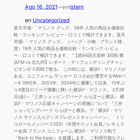
Ago 16, 2021
—
istern
por
en
Uncategorized
楽天市場-「マリノス グッズ」38件 人気の商品を価格比
較・ランキング･レビュー・口コミで検討できます。楽天
市場-「マリノス グッズ」（バッグ・小物・ブランド雑
貨）19件 人気の商品を価格比較・ランキング･レビュ
ー・口コミで検討できます。 “【第94回天皇杯 3回戦 横
浜FM vs 北九州】レポート：ディフェンディングチャン
ピオンが３回戦で散る。 この街には、横浜f・マリノスが
ある。ユニフォーム サッカー ロコさぬが運営するWebペ
ーã 1995年、2003年、2004年に優勝して以来、15年ぶ
り4度目のリーグ優勝に輝いた横浜F・マリノス。 2月26
日(金)～『三井ショッピングパーク ららぽーと横浜』 横
浜F・マリノス応援キャンペーンの実施について 『三井
ショッピングパーク ららぽーと横浜』で「横浜F・マリ
ノス サイン入りグッズプレゼントキャンペーン」「トリ
コロールメンバーズ2021（年間チケット会員／レギュラ
ー会員.フランス ユニフォーム 横浜F・マリノス戦で
『Back to the basic』を披露します。 ご利用可能なクレ