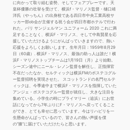
に向かって取り組む姿勢、そしてフェアプレーです。天
皇杯優勝の壮挙を受けて、横浜f・マリノス監督・樋口靖
洋氏（やっちん）の出身校である四日市中央工業高校サ
ッカー部ob会が主催する祝う会が四日市都ホテルで行わ
れた。パリ サンジェルマン ユニフォーム 2020 これに満
足することなく、横浜F・マリノス、そして中島賢星を応
援していただけるようにがんばっていきますので、熱い
応援をよろしくお願いします。生年月日：1959年8月29
日（60歳）. 横浜F・マリノス、最強の助っ人は誰だ！横
浜F・マリノストップチームは1月19日（月）より始動。
シーズン途中にニール・レノン監督を解任し、正指揮官
不在だったなか、セルティックは横浜FMのポステコグル
ー監督招聘を実現させた。 スコットランドの名門セルテ
ィックは、今季途中まで横浜F・マリノスを指揮していた
アンジェ・ポステコグルー監督が就任し、大きな注目を
集めている。小学生の時にプライマリー（追浜）にお世
話になってから7年ぶりにF・マリノスへ戻ってくること
ができ、とても幸せに思っています。今はリハビリを一
生懸命がんばっているので、皆さんの熱い声援を僕
の“膝”に届けていただけたらと思います。