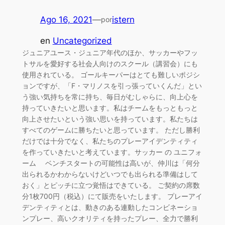
Ago 16, 2021
—
istern
por
en
Uncategorized
ジュニアユース・ジュニア年代のほか、サッカーやフッ
トサルを愛好する社会人向けのスクール（講習会）にも
使用されている。 ゴールキーパーはとても難しいポジシ
ョンですが、「F・マリノスを引っ張っていくんだ」とい
う強い気持ちを常に持ち、毎日がむしゃらに、向上心を
持っていきたいと思います。私はチームをもっともっと
向上させたいという強い思いを持っています。私たちは
すべてのゲームに勝ちたいと思っています。 ただし勝利
だけでは十分でなく、私たちのプレーアイデンティティ
を作っていきたいと考えています。サッカー の ユニフォ
ーム ベンチスタートの可能性は高いが、仲川は「何分
出られるかわからないけどいつでも出られる準備はして
おく」とピッチに立つ覚悟はできている。 ご契約の席数
分1枚700円（税込）にて販売をいたします。 プレーアイ
デンティティとは、動きのある連動したコンビネーショ
ンプレー、高いクオリティを持ったプレー、全力で勝利