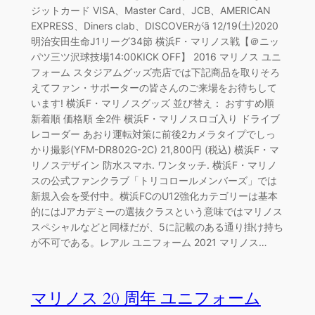
ジットカード VISA、Master Card、JCB、AMERICAN
EXPRESS、Diners clab、DISCOVERがã 12/19(土)2020
明治安田生命J1リーグ34節 横浜F・マリノス戦【＠ニッ
パツ三ツ沢球技場14:00KICK OFF】 2016 マリノス ユニ
フォーム スタジアムグッズ売店では下記商品を取りそろ
えてファン・サポーターの皆さんのご来場をお待ちして
います! 横浜F・マリノスグッズ 並び替え： おすすめ順
新着順 価格順 全2件 横浜F・マリノスロゴ入り ドライブ
レコーダー あおり運転対策に前後2カメラタイプでしっ
かり撮影(YFM-DR802G-2C) 21,800円 (税込) 横浜F・マ
リノスデザイン 防水スマホ. ワンタッチ. 横浜F・マリノ
スの公式ファンクラブ「トリコロールメンバーズ」では
新規入会を受付中。横浜FCのU12強化カテゴリーは基本
的にはJアカデミーの選抜クラスという意味ではマリノス
スペシャルなどと同様だが、5に記載のある通り掛け持ち
が不可である。レアル ユニフォーム 2021 マリノス…
マリノス 20 周年 ユニフォーム