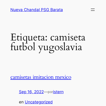
Saltar
Nueva Chandal PSG Barata
al
contenido
Etiqueta:
camiseta
futbol yugoslavia
camisetas imitacion mexico
Sep 16, 2022
—
istern
por
en
Uncategorized