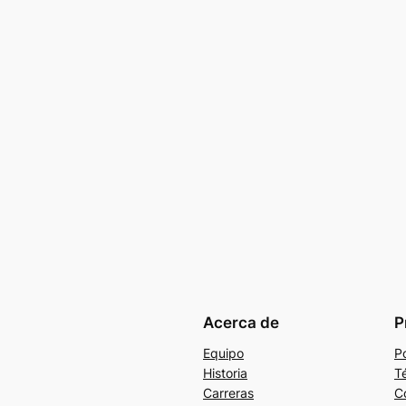
Acerca de
P
Equipo
Po
Historia
T
Carreras
C