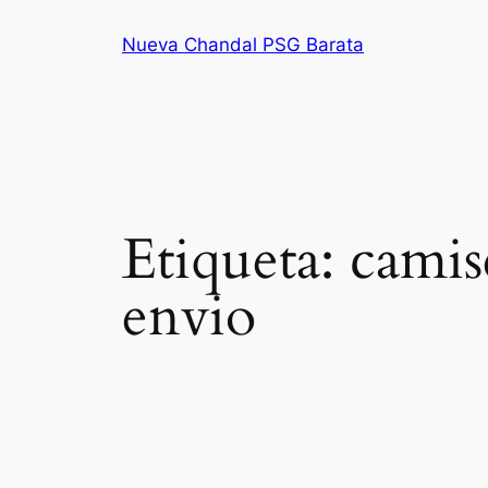
Saltar
Nueva Chandal PSG Barata
al
contenido
Etiqueta:
camise
envio