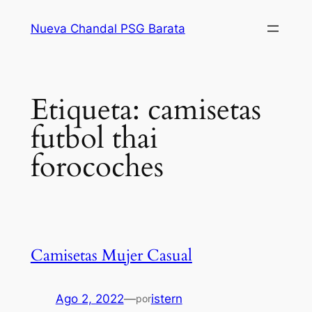
Saltar
Nueva Chandal PSG Barata
al
contenido
Etiqueta:
camisetas
futbol thai
forocoches
Camisetas Mujer Casual
Ago 2, 2022
—
istern
por