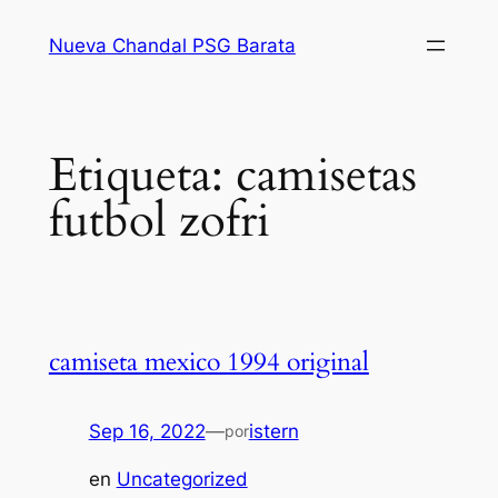
Saltar
Nueva Chandal PSG Barata
al
contenido
Etiqueta:
camisetas
futbol zofri
camiseta mexico 1994 original
Sep 16, 2022
—
istern
por
en
Uncategorized