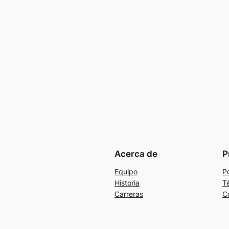
Acerca de
P
Equipo
Po
Historia
T
Carreras
C