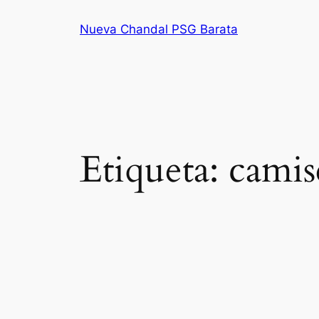
Saltar
Nueva Chandal PSG Barata
al
contenido
Etiqueta:
camise