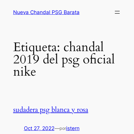
Saltar
Nueva Chandal PSG Barata
al
contenido
Etiqueta:
chandal
2019 del psg oficial
nike
sudadera psg blanca y rosa
Oct 27, 2022
—
istern
por