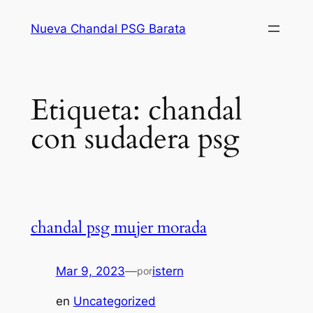
Saltar
Nueva Chandal PSG Barata
al
contenido
Etiqueta:
chandal
con sudadera psg
chandal psg mujer morada
Mar 9, 2023
—
istern
por
en
Uncategorized