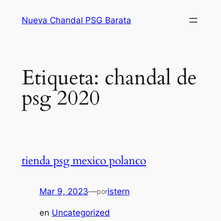
Saltar
Nueva Chandal PSG Barata
al
contenido
Etiqueta:
chandal de
psg 2020
tienda psg mexico polanco
Mar 9, 2023
—
istern
por
en
Uncategorized