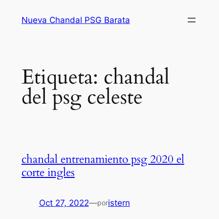
Saltar
Nueva Chandal PSG Barata
al
contenido
Etiqueta:
chandal
del psg celeste
chandal entrenamiento psg 2020 el
corte ingles
Oct 27, 2022
—
istern
por