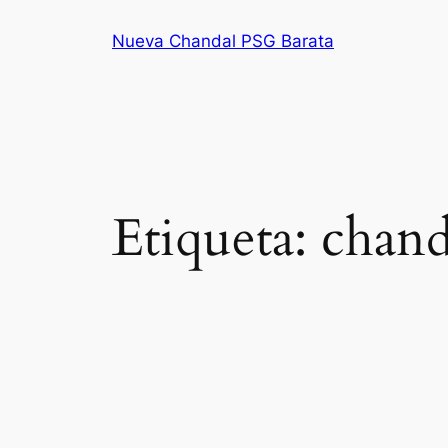
Saltar
Nueva Chandal PSG Barata
al
contenido
Etiqueta:
chand