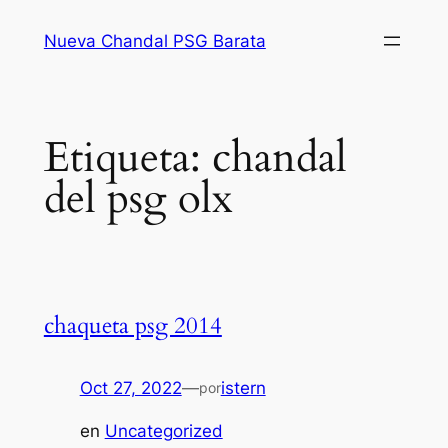
Saltar
Nueva Chandal PSG Barata
al
contenido
Etiqueta:
chandal
del psg olx
chaqueta psg 2014
Oct 27, 2022
—
istern
por
en
Uncategorized