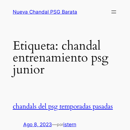
Saltar
Nueva Chandal PSG Barata
al
contenido
Etiqueta:
chandal
entrenamiento psg
junior
chandals del psg temporadas pasadas
Ago 8, 2023
—
istern
por