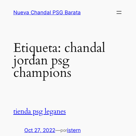
Saltar
Nueva Chandal PSG Barata
al
contenido
Etiqueta:
chandal
jordan psg
champions
tienda psg leganes
Oct 27, 2022
—
istern
por