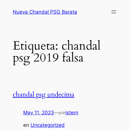
Saltar
Nueva Chandal PSG Barata
al
contenido
Etiqueta:
chandal
psg 2019 falsa
chandal psg undecima
May 11, 2023
—
istern
por
en
Uncategorized