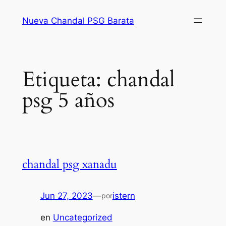
Saltar
Nueva Chandal PSG Barata
al
contenido
Etiqueta:
chandal
psg 5 años
chandal psg xanadu
Jun 27, 2023
—
istern
por
en
Uncategorized