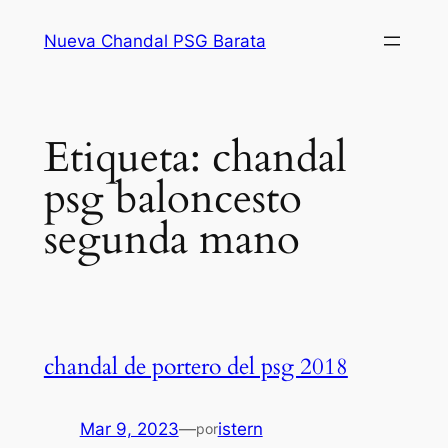
Saltar
Nueva Chandal PSG Barata
al
contenido
Etiqueta:
chandal
psg baloncesto
segunda mano
chandal de portero del psg 2018
Mar 9, 2023
—
istern
por