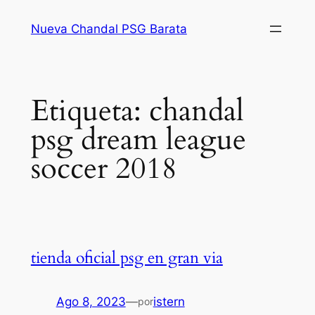
Saltar
Nueva Chandal PSG Barata
al
contenido
Etiqueta:
chandal
psg dream league
soccer 2018
tienda oficial psg en gran via
Ago 8, 2023
—
istern
por