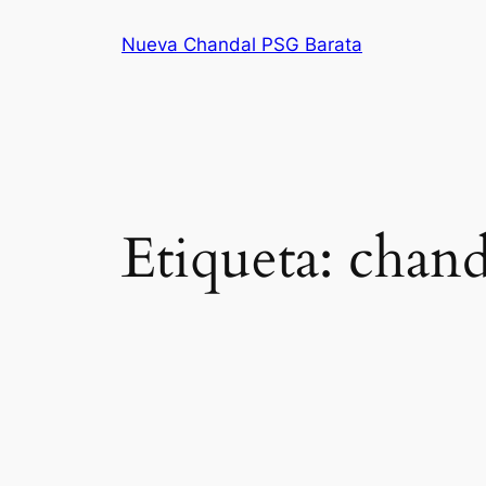
Saltar
Nueva Chandal PSG Barata
al
contenido
Etiqueta:
chand