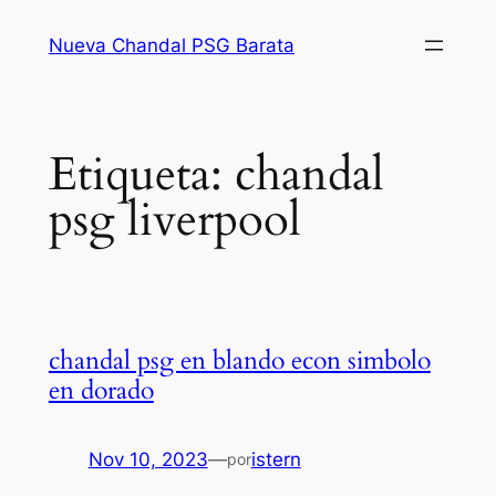
Saltar
Nueva Chandal PSG Barata
al
contenido
Etiqueta:
chandal
psg liverpool
chandal psg en blando econ simbolo
en dorado
Nov 10, 2023
—
istern
por