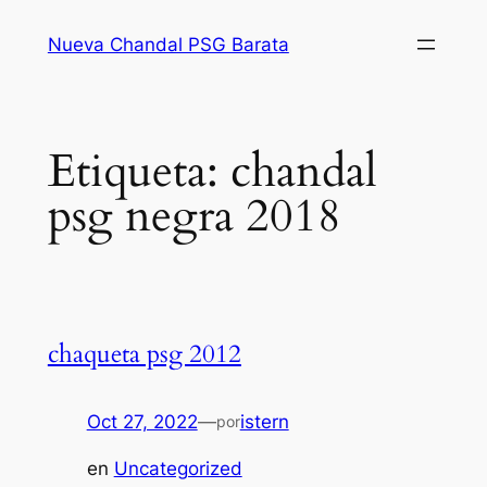
Saltar
Nueva Chandal PSG Barata
al
contenido
Etiqueta:
chandal
psg negra 2018
chaqueta psg 2012
Oct 27, 2022
—
istern
por
en
Uncategorized