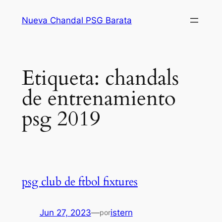
Saltar
Nueva Chandal PSG Barata
al
contenido
Etiqueta:
chandals
de entrenamiento
psg 2019
psg club de ftbol fixtures
Jun 27, 2023
—
istern
por