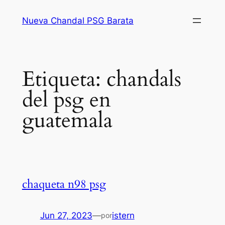
Saltar
Nueva Chandal PSG Barata
al
contenido
Etiqueta:
chandals
del psg en
guatemala
chaqueta n98 psg
Jun 27, 2023
—
istern
por