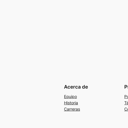
Acerca de
P
Equipo
Po
Historia
T
Carreras
C