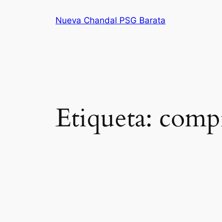
Saltar
Nueva Chandal PSG Barata
al
contenido
Etiqueta:
compr