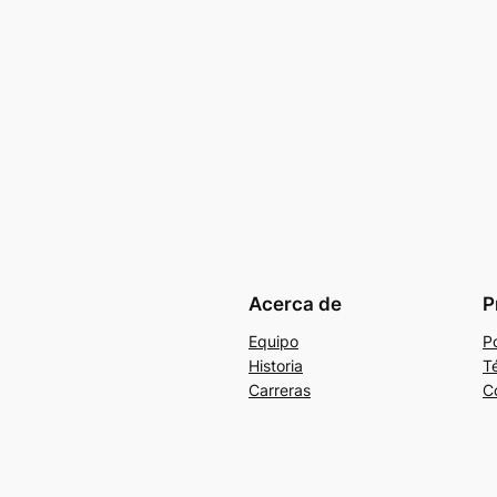
Acerca de
P
Equipo
Po
Historia
T
Carreras
C