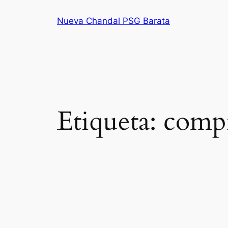
Saltar
Nueva Chandal PSG Barata
al
contenido
Etiqueta:
compr