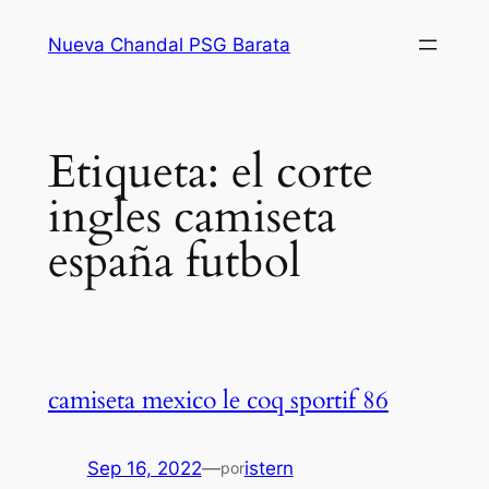
Saltar
Nueva Chandal PSG Barata
al
contenido
Etiqueta:
el corte
ingles camiseta
españa futbol
camiseta mexico le coq sportif 86
Sep 16, 2022
—
istern
por