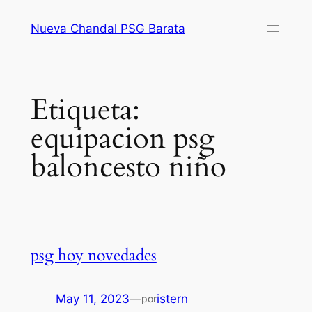
Saltar
Nueva Chandal PSG Barata
al
contenido
Etiqueta:
equipacion psg
baloncesto niño
psg hoy novedades
May 11, 2023
—
istern
por