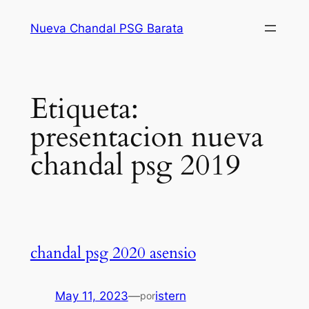
Saltar
Nueva Chandal PSG Barata
al
contenido
Etiqueta:
presentacion nueva
chandal psg 2019
chandal psg 2020 asensio
May 11, 2023
—
istern
por