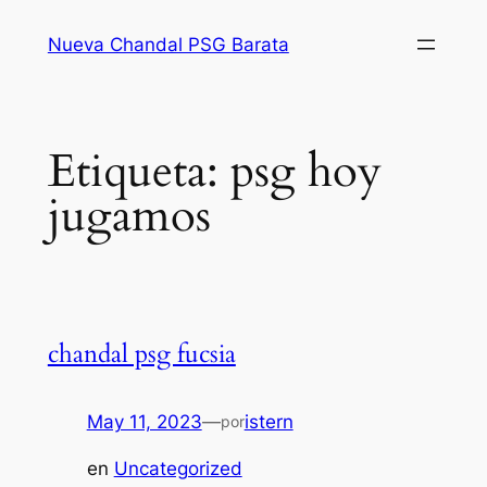
Saltar
Nueva Chandal PSG Barata
al
contenido
Etiqueta:
psg hoy
jugamos
chandal psg fucsia
May 11, 2023
—
istern
por
en
Uncategorized