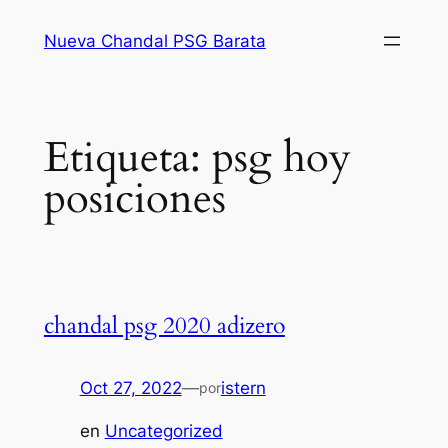
Saltar
Nueva Chandal PSG Barata
al
contenido
Etiqueta:
psg hoy
posiciones
chandal psg 2020 adizero
Oct 27, 2022
—
istern
por
en
Uncategorized