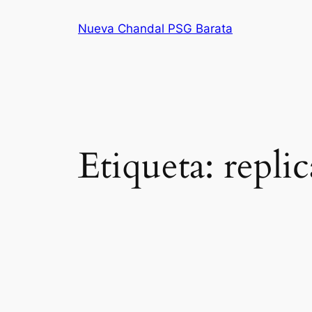
Saltar
Nueva Chandal PSG Barata
al
contenido
Etiqueta:
repli