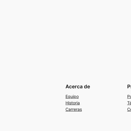
Acerca de
P
Equipo
Po
Historia
T
Carreras
C