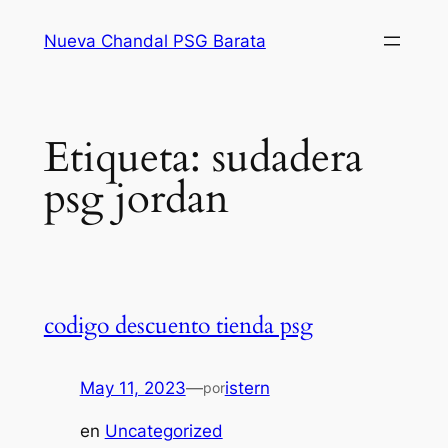
Saltar
Nueva Chandal PSG Barata
al
contenido
Etiqueta:
sudadera
psg jordan
codigo descuento tienda psg
May 11, 2023
—
istern
por
en
Uncategorized