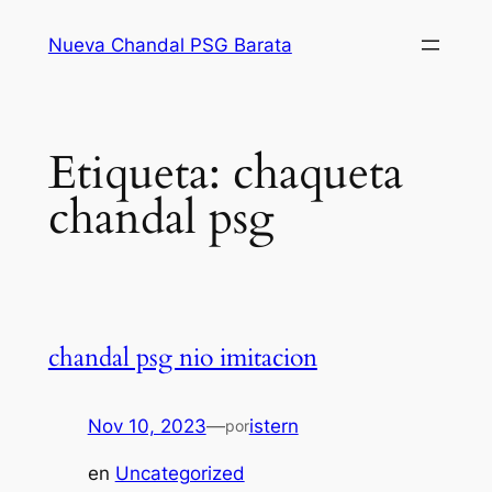
Saltar
Nueva Chandal PSG Barata
al
contenido
Etiqueta:
chaqueta
chandal psg
chandal psg nio imitacion
Nov 10, 2023
—
istern
por
en
Uncategorized