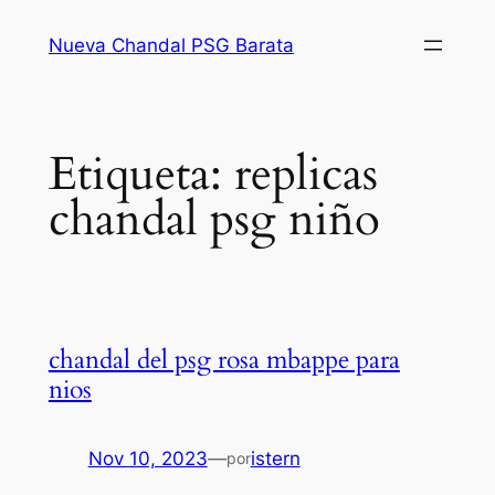
Saltar
Nueva Chandal PSG Barata
al
contenido
Etiqueta:
replicas
chandal psg niño
chandal del psg rosa mbappe para
nios
Nov 10, 2023
—
istern
por