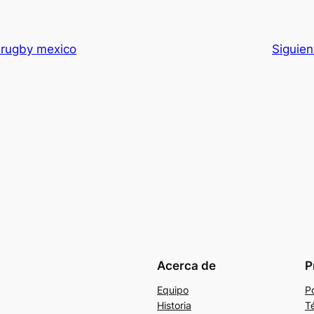
 rugby mexico
Siguien
Acerca de
P
Equipo
Po
Historia
T