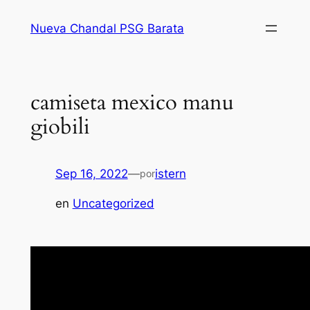
Saltar
Nueva Chandal PSG Barata
al
contenido
camiseta mexico manu
giobili
Sep 16, 2022
—
istern
por
en
Uncategorized