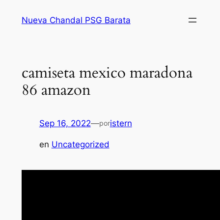
Saltar
Nueva Chandal PSG Barata
al
contenido
camiseta mexico maradona
86 amazon
Sep 16, 2022
—
istern
por
en
Uncategorized