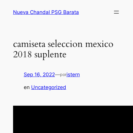
Saltar
Nueva Chandal PSG Barata
al
contenido
camiseta seleccion mexico
2018 suplente
Sep 16, 2022
—
istern
por
en
Uncategorized