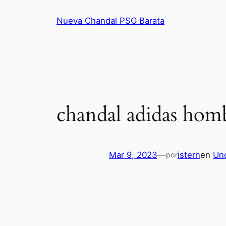
Saltar
Nueva Chandal PSG Barata
al
contenido
chandal adidas hom
Mar 9, 2023
—
istern
en
Un
por