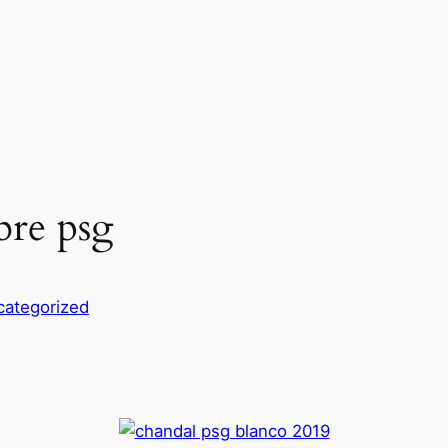
bre psg
categorized