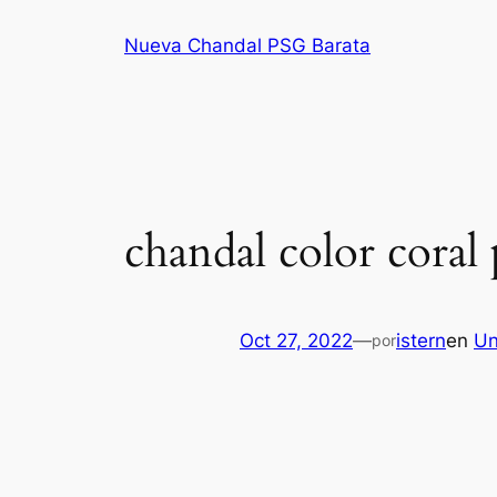
Saltar
Nueva Chandal PSG Barata
al
contenido
chandal color coral 
Oct 27, 2022
—
istern
en
Un
por