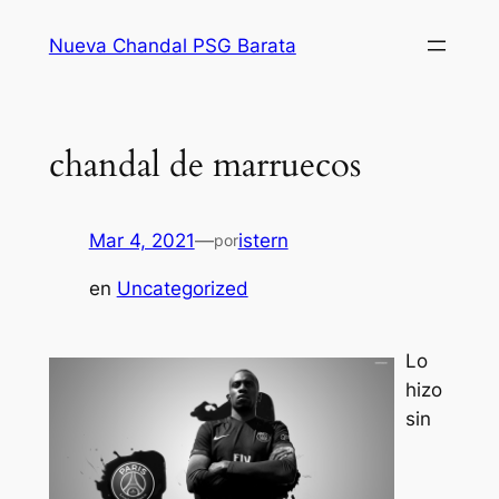
Saltar
Nueva Chandal PSG Barata
al
contenido
chandal de marruecos
Mar 4, 2021
—
istern
por
en
Uncategorized
Lo
hizo
sin