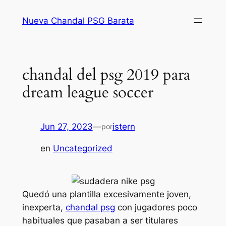
Saltar
Nueva Chandal PSG Barata
al
contenido
chandal del psg 2019 para
dream league soccer
Jun 27, 2023
—
istern
por
en
Uncategorized
Quedó una plantilla excesivamente joven,
inexperta,
chandal psg
con jugadores poco
habituales que pasaban a ser titulares