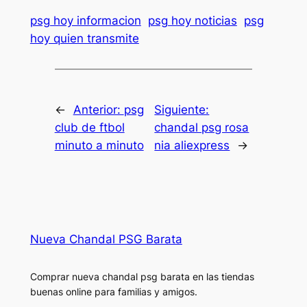
psg hoy informacion
psg hoy noticias
psg
hoy quien transmite
←
Anterior:
psg
Siguiente:
club de ftbol
chandal psg rosa
minuto a minuto
nia aliexpress
→
Nueva Chandal PSG Barata
Comprar nueva chandal psg barata en las tiendas
buenas online para familias y amigos.