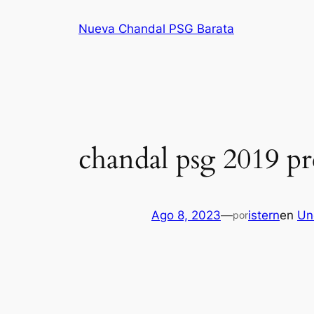
Saltar
Nueva Chandal PSG Barata
al
contenido
chandal psg 2019 pr
Ago 8, 2023
—
istern
en
Un
por