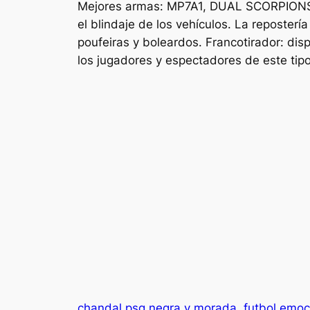
Mejores armas: MP7A1, DUAL SCORPIONS, 
el blindaje de los vehículos. La repostería
poufeiras y boleardos. Francotirador: dis
los jugadores y espectadores de este tip
chandal psg negra y morada
futbol emoc