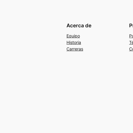
Acerca de
P
Equipo
Po
Historia
T
Carreras
C