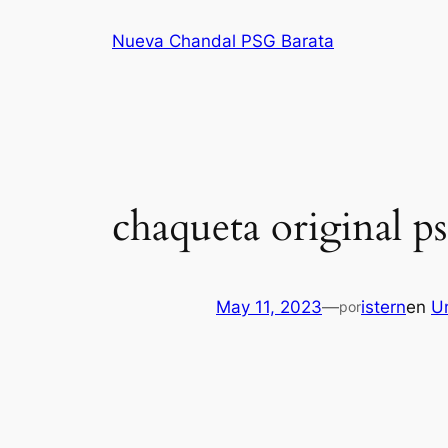
Saltar
Nueva Chandal PSG Barata
al
contenido
chaqueta original p
May 11, 2023
—
istern
en
U
por