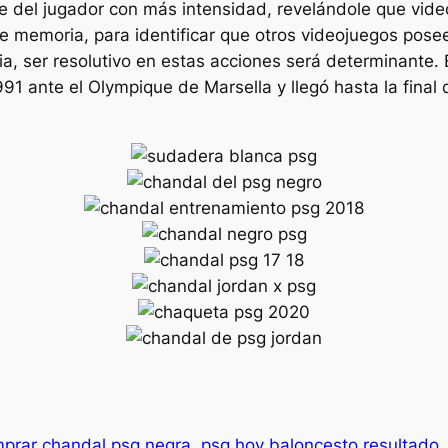
te del jugador con más intensidad, revelándole que vide
de memoria, para identificar que otros videojuegos posee
cia, ser resolutivo en estas acciones será determinant
1 ante el Olympique de Marsella y llegó hasta la fina
prar chandal psg negra
psg hoy baloncesto resultado