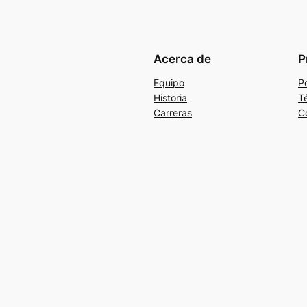
Acerca de
P
Equipo
Po
Historia
T
Carreras
C