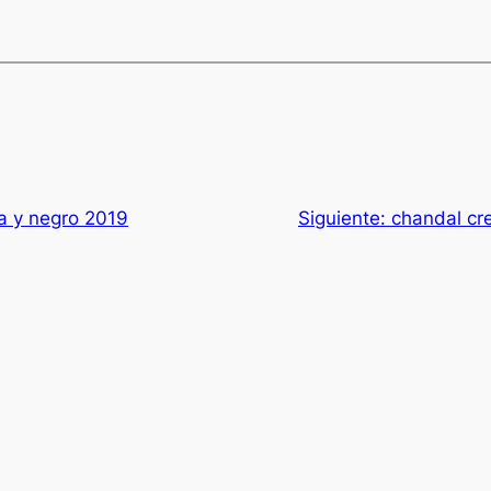
a y negro 2019
Siguiente:
chandal cre