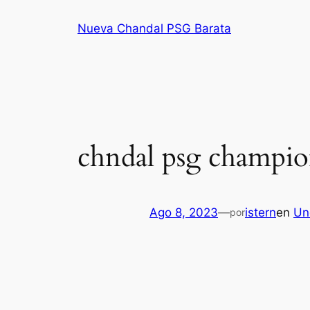
Saltar
Nueva Chandal PSG Barata
al
contenido
chndal psg champio
Ago 8, 2023
—
istern
en
Un
por