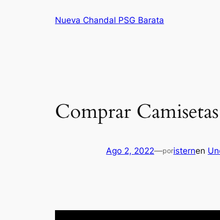
Saltar
Nueva Chandal PSG Barata
al
contenido
Comprar Camisetas 
Ago 2, 2022
—
istern
en
Un
por